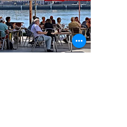
TÉL
943 510 395
Courriel ·
alexziaboga@gmail.com
ADRESSE : Donibane Kalea, 91
Pasai Donibane 20110 Gipuzkoa
© 2022 ZIABOGA BISTROT.
Créé par
www.sististudio.com