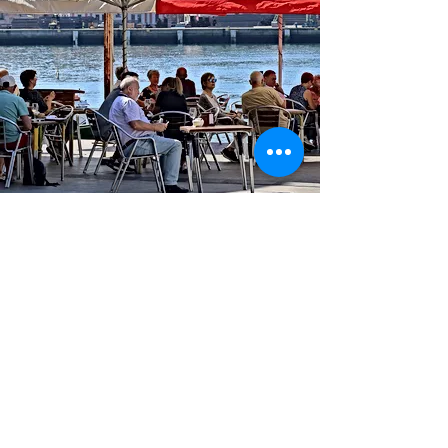
TÉL
943 510 395
Courriel ·
alexziaboga@gmail.com
ADRESSE : Donibane Kalea, 91
Pasai Donibane 20110 Gipuzkoa
© 2022 ZIABOGA BISTROT.
Créé par
www.sististudio.com