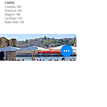
CARNS
Costella 16€
Entrecot 19€
Magret 19€
Cachopo 15€
Roba vella 14€
TEL
943 510 395
E-mail ·
alexziaboga@gmail.com
ADDRESS: Donibane Kalea, 91