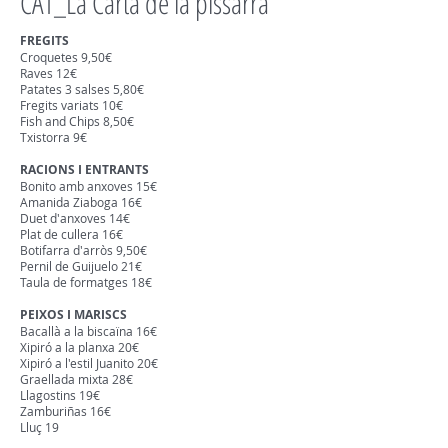
CAT_La Carta de la pissarra
FREGITS
Croquetes 9,50€
Raves 12€
Patates 3 salses 5,80€
Fregits variats 10€
Fish and Chips 8,50€
Txistorra 9€
RACIONS I ENTRANTS
Bonito amb anxoves 15€
Amanida Ziaboga 16€
Duet d'anxoves 14€
Plat de cullera 16€
Botifarra d'arròs 9,50€
Pernil de Guijuelo 21€
Taula de formatges 18€
PEIXOS I MARISCS
Bacallà a la biscaïna 16€
Xipiró a la planxa 20€
Xipiró a l'estil Juanito 20€
Graellada mixta 28€
Llagostins 19€
Zamburiñas 16€
Lluç 19