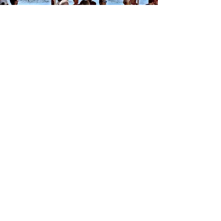
TEL
·
943 510 395
Email:
alexziaboga@gmail.com
© 2026 ZIABOGA BISTROT.
Creada por
https://imanolsistiaga.wixsite.com/sististudio