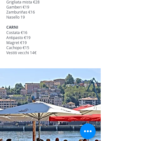
Grigliata mista €28
Gamberi €19
Zamburiñas €16
Nasello 19
CARNI
Costata €16
Antipasto €19
Magret €19
Cachopo €15
Vestiti vecchi 14€