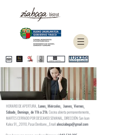
HORARIO DE APERTURA_
Lunes_ Miércoles_ Jueves_ Viernes_
Sábado_ Domingo_ de 11h a 21h.
Cocina abierta permanentemente_
MARTES CERRADO POR DESCANSO SEMANAL_
DIRECCIÓN: San Juan
Kalea 91__20110, Pasai Donibane__Email:
alexziaboga@gmail.com