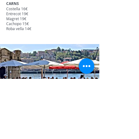
CARNS
Costella 16€
Entrecot 19€
Magret 19€
Cachopo 15€
Roba vella 14€
TEL
·
943 510 395
Email:
alexziaboga@gmail.com