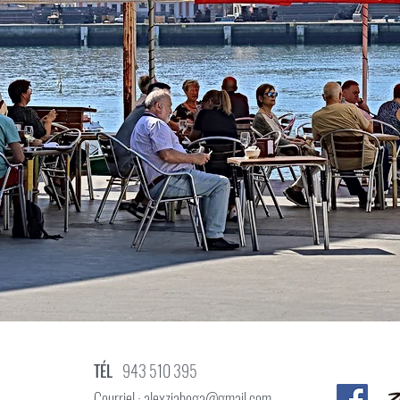
TÉL
943 510 395
Courriel ·
alexziaboga@gmail.com