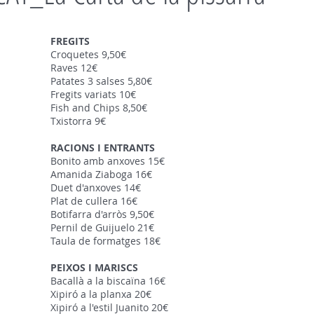
FREGITS
Croquetes 9,50€
Raves 12€
Patates 3 salses 5,80€
Fregits variats 10€
Fish and Chips 8,50€
Txistorra 9€
RACIONS I ENTRANTS
Bonito amb anxoves 15€
Amanida Ziaboga 16€
Duet d'anxoves 14€
Plat de cullera 16€
Botifarra d'arròs 9,50€
Pernil de Guijuelo 21€
Taula de formatges 18€
PEIXOS I MARISCS
Bacallà a la biscaïna 16€
Xipiró a la planxa 20€
Xipiró a l'estil Juanito 20€