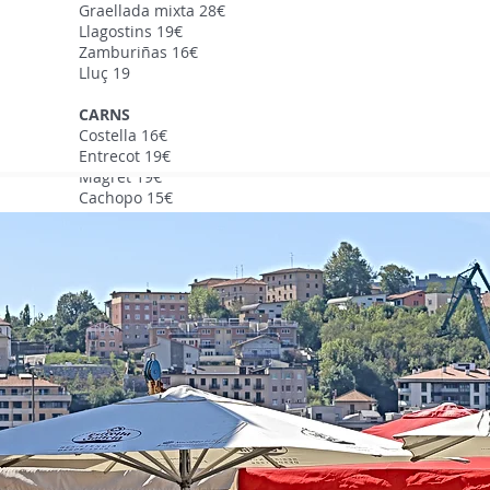
Graellada mixta 28€
Llagostins 19€
Zamburiñas 16€
Lluç 19
CARNS
Costella 16€
Entrecot 19€
Magret 19€
Cachopo 15€
Roba vella 14€